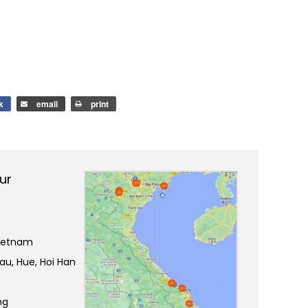
k
email
print
ur
ietnam
hau, Hue, Hoi Han
ng