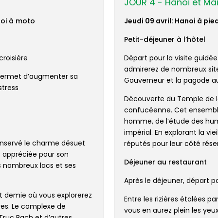
JOUR 4 - Hanoi et Ma
anoi à moto
Jeudi 09 avril: Hanoi à pi
Petit-déjeuner à l’hôtel
croisière
Départ pour la visite guidée
admirerez de nombreux sites
ui permet d’augmenter sa
Gouverneur et la pagode au 
stress
Découverte du Temple de la 
confucéenne. Cet ensemble 
homme, de l’étude des hum
impérial. En explorant la vie
conservé le charme désuet
réputés pour leur côté réser
t appréciée pour son
Déjeuner au restaurant
s nombreux lacs et ses
Après le déjeuner, départ 
 et demie où vous explorerez
Entre les rizières étalées p
res. Le complexe de
vous en aurez plein les y
 Truc Bach et d’autres