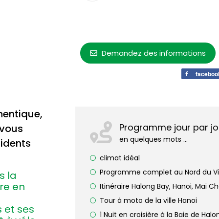
Demandez des informations
faceboo
hentique,
Programme jour par jo
 vous
en quelques mots ...
sidents
climat idéal
Programme complet au Nord du V
s la
ère en
Itinéraire Halong Bay, Hanoi, Mai C
Tour à moto de la ville Hanoi
 et ses
1 Nuit en croisière à la Baie de Halo