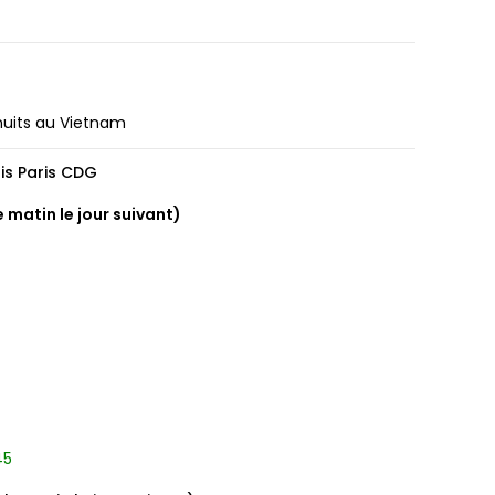
nuits au Vietnam
is Paris CDG
e matin le jour suivant)
 Bay
45