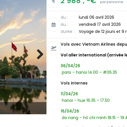
2 988 , -€
par personne
du :
lundi 06 avril 2026
au :
vendredi 17 avril 2026
durée :
Voyage de 12 jours et 9 
Vols avec Vietnam Airlines depu
Vol aller international (arrivée l
Next
06/04/26
paris – hanoi 14.00 – #06.35
Vols internes
11/04/26
hanoi – hue 16.35 – 17.50
Ha Long
16/04/26
da nang – hô chi minh 18.15 – 19.