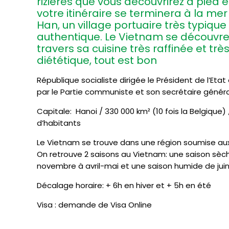
rizières que vous découvrirez à pied et
votre itinéraire se terminera à la mer
Han, un village portuaire très typique
authentique. Le Vietnam se découvre
travers sa cuisine très raffinée et trè
diététique, tout est bon
République socialiste dirigée le Président de l’Etat
par le Partie communiste et son secrétaire généra
Capitale: Hanoi / 330 000 km² (10 fois la Belgique) /
d’habitants
Le Vietnam se trouve dans une région soumise au
On retrouve 2 saisons au Vietnam: une saison sèc
novembre à avril-mai et une saison humide de juin
Décalage horaire: + 6h en hiver et + 5h en été
Visa : demande de Visa Online