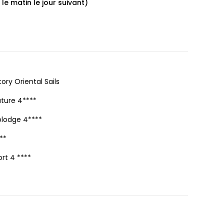
 le matin le jour suivant)
ory Oriental Sails
uture 4****
olodge 4****
**
ort 4 ****