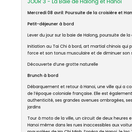
JOUR 3 - La Baie de Halong et Hanoi
Mercredi 08 avril: Poursuite de la croisière et H
Petit-déjeuner à bord
Lever du jour sur la baie de Halong, poursuite de la 
Initiation au Tai Chi à bord, art martial chinois q
force et son tonus musculaire et de diminuer son 
Découverte d’une grotte naturelle
Brunch à bord
Débarquement et retour à Hanoi, une ville qui a 
de l’époque coloniale française. Elle est égalemen
authenticité, ses grandes avenues ombragées, se
jardins
Tour à moto de la ville, un circuit de deux heures
Hanoi même dans les rues inaccessibles aux voitu
mausolées de Ho Chi Minh, l’opéra de Hanoi, le lac