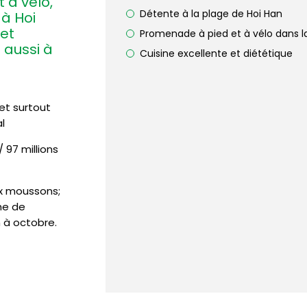
 à vélo,
Détente à la plage de Hoi Han
 à Hoi
 et
Promenade à pied et à vélo dans
 aussi à
Cuisine excellente et diététique
s
 et surtout
l
 97 millions
x moussons;
he de
 à octobre.