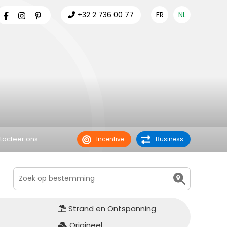
+32 2 736 00 77
FR
NL
tacteer ons
Incentive
Business
Strand en Ontspanning
Origineel