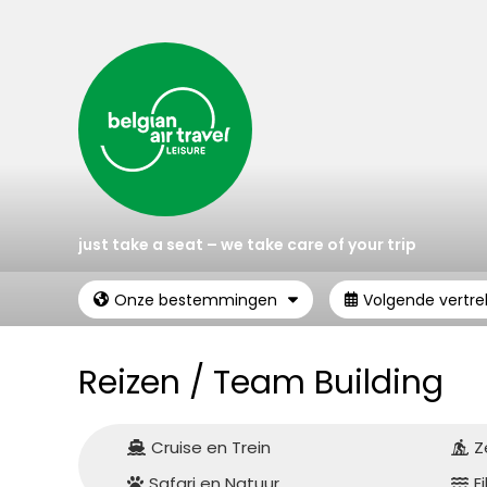
just take a seat – we take care of your trip
Onze bestemmingen
Volgende vertr
Reizen /
Team Building
Cruise en Trein
Z
Safari en Natuur
E