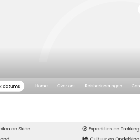
Home
Over ons
Reisherinneringen
Con
ek datums
eilen en Skiën
Expedities en Trekking
iland
Cultuur en Ondekking